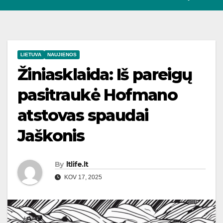
LIETUVA
NAUJIENOS
Žiniasklaida: Iš pareigų
pasitraukė Hofmano
atstovas spaudai
Jaškonis
By
ltlife.lt
KOV 17, 2025