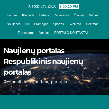
Skip
Kt. Rgp 6th, 2026
9:55:16 PM
to
Kaunas
Klaipėda
Lietuva
Panevėžys
Šiauliai
Vilnius
content
Naujienos
NT
Pramogos
Sportas
Sveikata
Tiekimas
Transportas
Verslas
PORTALO KONTAKTAI
Naujienų portalas
Respublikinis naujienų
portalas
Respublikinis naujienų portalas