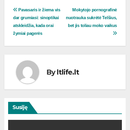
Navigacija
Pavasaris ir žiema vis
Mokytojo pornografinė
dar grumiasi: sinoptikai
nuotrauka sukrėtė Telšius,
tarp
atskleidžia, kada orai
bet jis toliau moko vaikus
įrašų
žymiai pagerės
By
ltlife.lt
Susiję