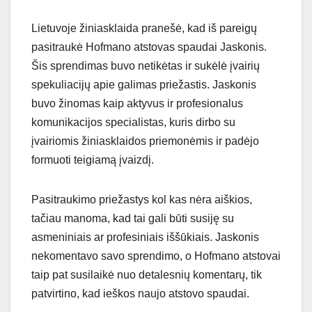
Lietuvoje žiniasklaida pranešė, kad iš pareigų
pasitraukė Hofmano atstovas spaudai Jaskonis.
Šis sprendimas buvo netikėtas ir sukėlė įvairių
spekuliacijų apie galimas priežastis. Jaskonis
buvo žinomas kaip aktyvus ir profesionalus
komunikacijos specialistas, kuris dirbo su
įvairiomis žiniasklaidos priemonėmis ir padėjo
formuoti teigiamą įvaizdį.
Pasitraukimo priežastys kol kas nėra aiškios,
tačiau manoma, kad tai gali būti susiję su
asmeniniais ar profesiniais iššūkiais. Jaskonis
nekomentavo savo sprendimo, o Hofmano atstovai
taip pat susilaikė nuo detalesnių komentarų, tik
patvirtino, kad ieškos naujo atstovo spaudai.