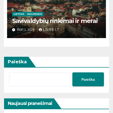
LIETUVA
NAUJIENOS
Savivaldybių rinkimai ir merai
RGP 1, 2026
LTLIFE.LT
Paieška
Paieška
Naujausi pranešimai