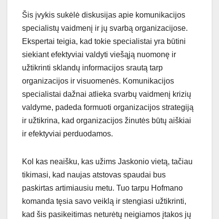
Šis įvykis sukėlė diskusijas apie komunikacijos
specialistų vaidmenį ir jų svarbą organizacijose.
Ekspertai teigia, kad tokie specialistai yra būtini
siekiant efektyviai valdyti viešąją nuomonę ir
užtikrinti sklandų informacijos srautą tarp
organizacijos ir visuomenės. Komunikacijos
specialistai dažnai atlieka svarbų vaidmenį krizių
valdyme, padeda formuoti organizacijos strategiją
ir užtikrina, kad organizacijos žinutės būtų aiškiai
ir efektyviai perduodamos.
Kol kas neaišku, kas užims Jaskonio vietą, tačiau
tikimasi, kad naujas atstovas spaudai bus
paskirtas artimiausiu metu. Tuo tarpu Hofmano
komanda tęsia savo veiklą ir stengiasi užtikrinti,
kad šis pasikeitimas neturėtų neigiamos įtakos jų