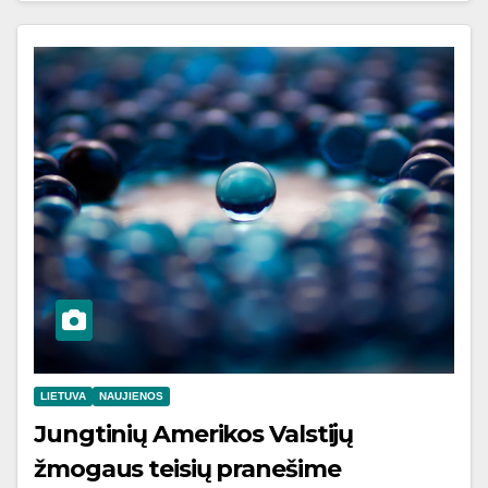
LIETUVA
NAUJIENOS
Jungtinių Amerikos Valstijų
žmogaus teisių pranešime