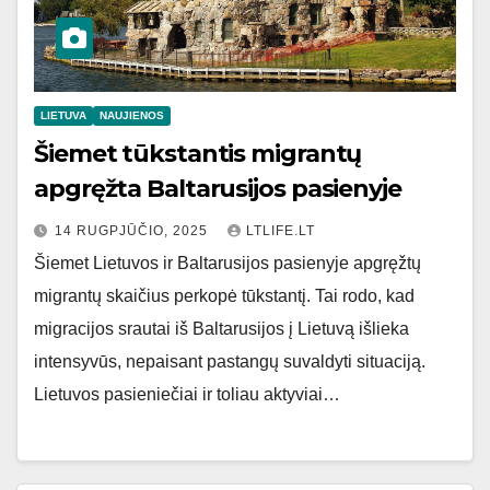
LIETUVA
NAUJIENOS
Šiemet tūkstantis migrantų
apgręžta Baltarusijos pasienyje
14 RUGPJŪČIO, 2025
LTLIFE.LT
Šiemet Lietuvos ir Baltarusijos pasienyje apgręžtų
migrantų skaičius perkopė tūkstantį. Tai rodo, kad
migracijos srautai iš Baltarusijos į Lietuvą išlieka
intensyvūs, nepaisant pastangų suvaldyti situaciją.
Lietuvos pasieniečiai ir toliau aktyviai…