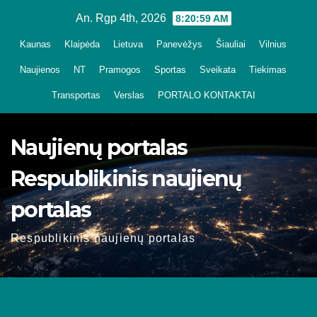
Skip
An. Rgp 4th, 2026
8:21:00 AM
to
Kaunas
Klaipėda
Lietuva
Panevėžys
Šiauliai
Vilnius
content
Naujienos
NT
Pramogos
Sportas
Sveikata
Tiekimas
Transportas
Verslas
PORTALO KONTAKTAI
Naujienų portalas
Respublikinis naujienų
portalas
Respublikinis naujienų portalas