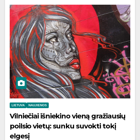
LIETUVA
NAUJIENOS
Vilniečiai išniekino vieną gražiausių
poilsio vietų: sunku suvokti tokį
elgesį