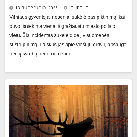
13 RUGPJŪČIO, 2025
LTLIFE.LT
Vilniaus gyventojai neseniai sukėlė pasipiktinimą, kai
buvo išniekinta viena iš gražiausių miesto poilsio
vietų. Šis incidentas sukėlė didelį visuomenės
susirūpinimą ir diskusijas apie viešųjų erdvių apsaugą
bei jų svarbą bendruomenei.…