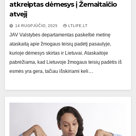
atkreiptas dėmesys į Žemaitaičio
atvejį
14 RUGPJŪČIO, 2025
LTLIFE.LT
JAV Valstybės departamentas paskelbė metinę
ataskaitą apie žmogaus teisių padėtį pasaulyje,
kurioje dėmesys skirtas ir Lietuvai. Ataskaitoje
pabrėžiama, kad Lietuvoje žmogaus teisių padėtis iš
esmės yra gera, tačiau išskiriami keli…