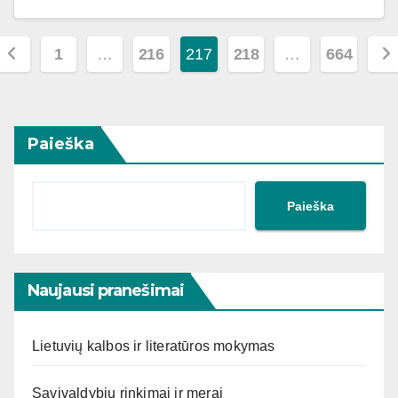
Įrašų
1
…
216
217
218
…
664
puslapiavimas
Paieška
Paieška
Naujausi pranešimai
Lietuvių kalbos ir literatūros mokymas
Savivaldybių rinkimai ir merai