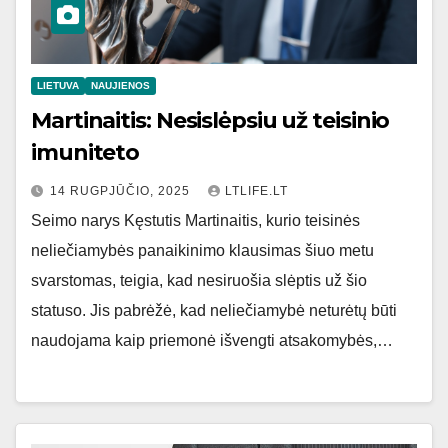
LIETUVA
NAUJIENOS
Martinaitis: Nesislėpsiu už teisinio
imuniteto
14 RUGPJŪČIO, 2025
LTLIFE.LT
Seimo narys Kęstutis Martinaitis, kurio teisinės
neliečiamybės panaikinimo klausimas šiuo metu
svarstomas, teigia, kad nesiruošia slėptis už šio
statuso. Jis pabrėžė, kad neliečiamybė neturėtų būti
naudojama kaip priemonė išvengti atsakomybės,…