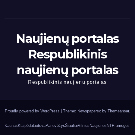
Naujienų portalas
Respublikinis
naujienų portalas
Respublikinis naujienų portalas
Proudly powered by WordPress
|
Theme: Newspaperex by
Themeansar
.
Kaunas
Klaipėda
Lietuva
Panevėžys
Šiauliai
Vilnius
Naujienos
NT
Pramogos