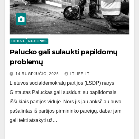
LIETUVA
NAUJIENOS
Palucko gali sulaukti papildomų
problemų
14 RUGPJŪČIO, 2025
LTLIFE.LT
Lietuvos socialdemokratų partijos (LSDP) narys
Gintautas Paluckas gali susidurti su papildomais
iššūkiais partijos viduje. Nors jis jau anksčiau buvo
pašalintas iš partijos pirmininko pareigų, dabar jam
gali tekti atsakyti už…