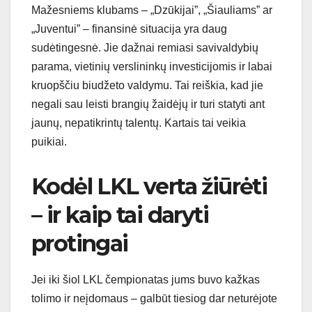
Mažesniems klubams – „Dzūkijai”, „Šiauliams” ar
„Juventui” – finansinė situacija yra daug
sudėtingesnė. Jie dažnai remiasi savivaldybių
parama, vietinių verslininkų investicijomis ir labai
kruopščiu biudžeto valdymu. Tai reiškia, kad jie
negali sau leisti brangių žaidėjų ir turi statyti ant
jaunų, nepatikrintų talentų. Kartais tai veikia
puikiai.
Kodėl LKL verta žiūrėti
– ir kaip tai daryti
protingai
Jei iki šiol LKL čempionatas jums buvo kažkas
tolimo ir neįdomaus – galbūt tiesiog dar neturėjote