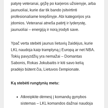
patyrę veteranai, grįžę po karjeros užsienyje, arba
jaunuoliai, kurie dar tik bando įsitvirtinti
profesionaliame krepšinyje. Abi kategorijos yra
įdomios. Veteranai atneša patirtį ir lyderystę,
jaunuoliai – energiją ir norą įrodyti save.
Ypač verta stebėti jaunus lietuvių žaidėjus, kurie
LKL naudoja kaip tramplyną į Europą ar net NBA.
Tokių pavyzdžių yra nemažai – Domantas
Sabonis, Rokas Jokubaitis ir kiti savo kelią
pradėjo būtent čia, Lietuvos čempionate.
Ką stebėti rungtynių metu:
Atkreipkite dėmesį į komandų gynybos
sistemas – LKL komandos dažnai naudoja