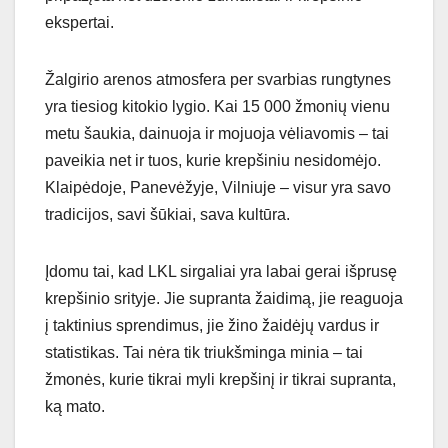
ekspertai.
Žalgirio arenos atmosfera per svarbias rungtynes
yra tiesiog kitokio lygio. Kai 15 000 žmonių vienu
metu šaukia, dainuoja ir mojuoja vėliavomis – tai
paveikia net ir tuos, kurie krepšiniu nesidomėjo.
Klaipėdoje, Panevėžyje, Vilniuje – visur yra savo
tradicijos, savi šūkiai, sava kultūra.
Įdomu tai, kad LKL sirgaliai yra labai gerai išprusę
krepšinio srityje. Jie supranta žaidimą, jie reaguoja
į taktinius sprendimus, jie žino žaidėjų vardus ir
statistikas. Tai nėra tik triukšminga minia – tai
žmonės, kurie tikrai myli krepšinį ir tikrai supranta,
ką mato.