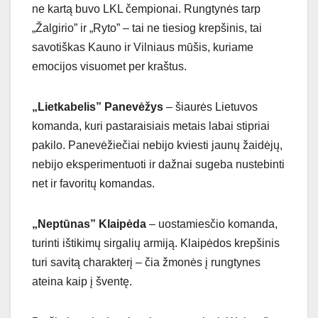
ne kartą buvo LKL čempionai. Rungtynės tarp
„Žalgirio” ir „Ryto” – tai ne tiesiog krepšinis, tai
savotiškas Kauno ir Vilniaus mūšis, kuriame
emocijos visuomet per kraštus.
„Lietkabelis” Panevėžys
– šiaurės Lietuvos
komanda, kuri pastaraisiais metais labai stipriai
pakilo. Panevėžiečiai nebijo kviesti jaunų žaidėjų,
nebijo eksperimentuoti ir dažnai sugeba nustebinti
net ir favoritų komandas.
„Neptūnas” Klaipėda
– uostamiesčio komanda,
turinti ištikimų sirgalių armiją. Klaipėdos krepšinis
turi savitą charakterį – čia žmonės į rungtynes
ateina kaip į šventę.