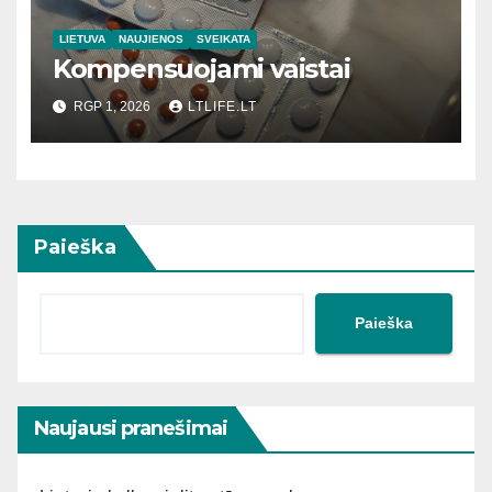
LIETUVA
NAUJIENOS
SVEIKATA
Kompensuojami vaistai
RGP 1, 2026
LTLIFE.LT
Paieška
Paieška
Naujausi pranešimai