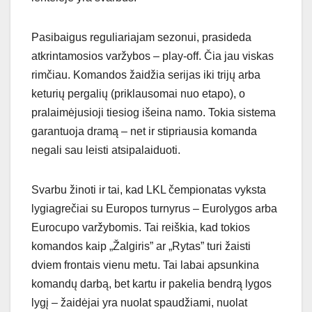
Pasibaigus reguliariajam sezonui, prasideda
atkrintamosios varžybos – play-off. Čia jau viskas
rimčiau. Komandos žaidžia serijas iki trijų arba
keturių pergalių (priklausomai nuo etapo), o
pralaimėjusioji tiesiog išeina namo. Tokia sistema
garantuoja dramą – net ir stipriausia komanda
negali sau leisti atsipalaiduoti.
Svarbu žinoti ir tai, kad LKL čempionatas vyksta
lygiagrečiai su Europos turnyrus – Eurolygos arba
Eurocupo varžybomis. Tai reiškia, kad tokios
komandos kaip „Žalgiris” ar „Rytas” turi žaisti
dviem frontais vienu metu. Tai labai apsunkina
komandų darbą, bet kartu ir pakelia bendrą lygos
lygį – žaidėjai yra nuolat spaudžiami, nuolat