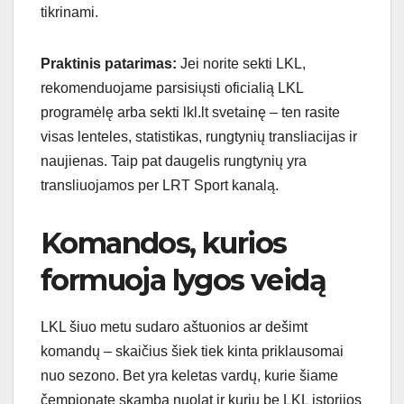
tikrinami.
Praktinis patarimas:
Jei norite sekti LKL,
rekomenduojame parsisiųsti oficialią LKL
programėlę arba sekti lkl.lt svetainę – ten rasite
visas lenteles, statistikas, rungtynių transliacijas ir
naujienas. Taip pat daugelis rungtynių yra
transliuojamos per LRT Sport kanalą.
Komandos, kurios
formuoja lygos veidą
LKL šiuo metu sudaro aštuonios ar dešimt
komandų – skaičius šiek tiek kinta priklausomai
nuo sezono. Bet yra keletas vardų, kurie šiame
čempionate skamba nuolat ir kurių be LKL istorijos