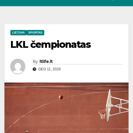
LIETUVA
SPORTAS
LKL čempionatas
By
ltlife.lt
GEG 11, 2026