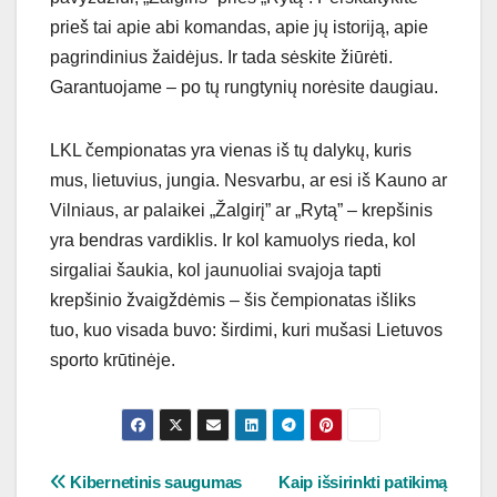
prieš tai apie abi komandas, apie jų istoriją, apie
pagrindinius žaidėjus. Ir tada sėskite žiūrėti.
Garantuojame – po tų rungtynių norėsite daugiau.
LKL čempionatas yra vienas iš tų dalykų, kuris
mus, lietuvius, jungia. Nesvarbu, ar esi iš Kauno ar
Vilniaus, ar palaikei „Žalgirį” ar „Rytą” – krepšinis
yra bendras vardiklis. Ir kol kamuolys rieda, kol
sirgaliai šaukia, kol jaunuoliai svajoja tapti
krepšinio žvaigždėmis – šis čempionatas išliks
tuo, kuo visada buvo: širdimi, kuri mušasi Lietuvos
sporto krūtinėje.
Navigacija
Kibernetinis saugumas
Kaip išsirinkti patikimą