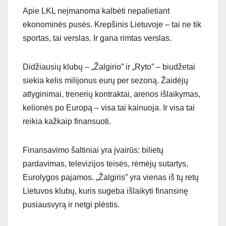
Apie LKL neįmanoma kalbėti nepalietiant
ekonominės pusės. Krepšinis Lietuvoje – tai ne tik
sportas, tai verslas. Ir gana rimtas verslas.
Didžiausių klubų – „Žalgirio” ir „Ryto” – biudžetai
siekia kelis milijonus eurų per sezoną. Žaidėjų
atlyginimai, trenerių kontraktai, arenos išlaikymas,
kelionės po Europą – visa tai kainuoja. Ir visa tai
reikia kažkaip finansuoti.
Finansavimo šaltiniai yra įvairūs: bilietų
pardavimas, televizijos teisės, rėmėjų sutartys,
Eurolygos pajamos. „Žalgiris” yra vienas iš tų retų
Lietuvos klubų, kuris sugeba išlaikyti finansinę
pusiausvyrą ir netgi plėstis.