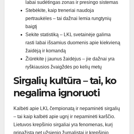
labai sudėtingas zonas ir presingo sistemas
Stebėkite, kaip treneriai naudoja
pertraukėles – tai dažnai lemia rungtynių
baigtį
Sekite statistiką – LKL svetainėje galima
rasti labai išsamius duomenis apie kiekvieną
žaidėją ir komandą
Žiūrėkite į jaunus žaidėjus – jie dažnai yra
ryškiausios žvaigždės po kelių metų
Sirgalių kultūra – tai, ko
negalima ignoruoti
Kalbėti apie LKL čempionatą ir nepaminėti sirgalių
– tai kaip kalbėti apie ugnį ir nepaminėti karščio.
Lietuvos krepšinio sirgaliai yra fenomenas, kurį
pripažįsta net užsienio žurnalistai ir krepšinio