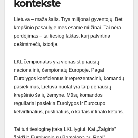
kontekste
Lietuva – maža šalis. Trys milijonai gyventojų. Bet
krepšinio pasaulyje mes esame milžinai. Tai nėra
perdėjimas – tai tiesiog faktas, kurį patvirtina
dešimtmečių istorija.
LKL čempionatas yra vienas stipriausių
nacionalinių čempionatų Europoje. Pagal
Eurolygos koeficientus ir reprezentacinių komandų
pasiekimus, Lietuva nuolat yra tarp geriausių
krepšinio šalių žemyne. Mūsų komandos
reguliariai pasiekia Eurolygos ir Eurocupo
ketvirtfinalius, pusfinalius, o kartais ir finalo keturis.
Tai turi tiesioginę įtaką LKL lygiui. Kai „Žalgiris”
žaidžia Eurolygoje su Barselona ar „Real”