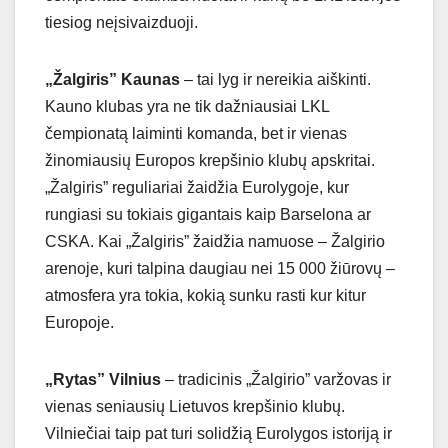
tiesiog neįsivaizduoji.
„Žalgiris” Kaunas
– tai lyg ir nereikia aiškinti.
Kauno klubas yra ne tik dažniausiai LKL
čempionatą laiminti komanda, bet ir vienas
žinomiausių Europos krepšinio klubų apskritai.
„Žalgiris” reguliariai žaidžia Eurolygoje, kur
rungiasi su tokiais gigantais kaip Barselona ar
CSKA. Kai „Žalgiris” žaidžia namuose – Žalgirio
arenoje, kuri talpina daugiau nei 15 000 žiūrovų –
atmosfera yra tokia, kokią sunku rasti kur kitur
Europoje.
„Rytas” Vilnius
– tradicinis „Žalgirio” varžovas ir
vienas seniausių Lietuvos krepšinio klubų.
Vilniečiai taip pat turi solidžią Eurolygos istoriją ir