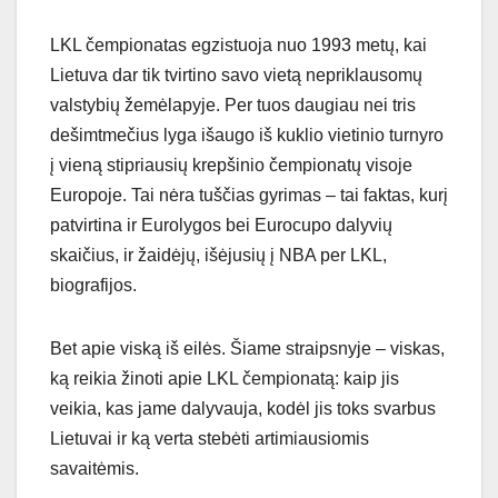
LKL čempionatas egzistuoja nuo 1993 metų, kai
Lietuva dar tik tvirtino savo vietą nepriklausomų
valstybių žemėlapyje. Per tuos daugiau nei tris
dešimtmečius lyga išaugo iš kuklio vietinio turnyro
į vieną stipriausių krepšinio čempionatų visoje
Europoje. Tai nėra tuščias gyrimas – tai faktas, kurį
patvirtina ir Eurolygos bei Eurocupo dalyvių
skaičius, ir žaidėjų, išėjusių į NBA per LKL,
biografijos.
Bet apie viską iš eilės. Šiame straipsnyje – viskas,
ką reikia žinoti apie LKL čempionatą: kaip jis
veikia, kas jame dalyvauja, kodėl jis toks svarbus
Lietuvai ir ką verta stebėti artimiausiomis
savaitėmis.