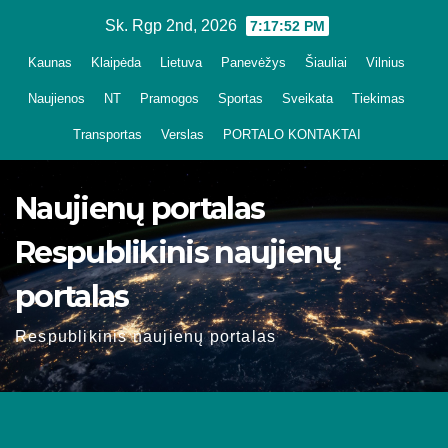
Skip
Sk. Rgp 2nd, 2026
7:17:53 PM
to
Kaunas
Klaipėda
Lietuva
Panevėžys
Šiauliai
Vilnius
content
Naujienos
NT
Pramogos
Sportas
Sveikata
Tiekimas
Transportas
Verslas
PORTALO KONTAKTAI
Naujienų portalas
Respublikinis naujienų
portalas
Respublikinis naujienų portalas