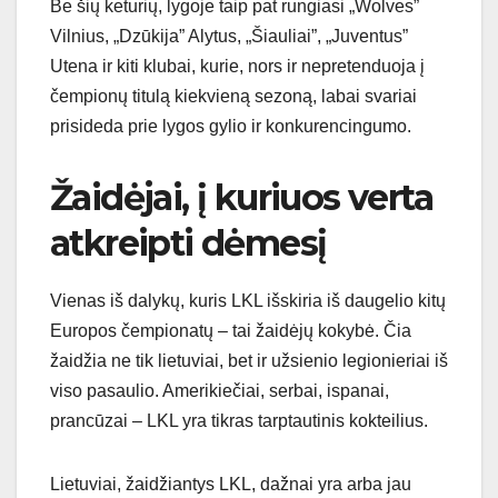
Be šių keturių, lygoje taip pat rungiasi „Wolves”
Vilnius, „Dzūkija” Alytus, „Šiauliai”, „Juventus”
Utena ir kiti klubai, kurie, nors ir nepretenduoja į
čempionų titulą kiekvieną sezoną, labai svariai
prisideda prie lygos gylio ir konkurencingumo.
Žaidėjai, į kuriuos verta
atkreipti dėmesį
Vienas iš dalykų, kuris LKL išskiria iš daugelio kitų
Europos čempionatų – tai žaidėjų kokybė. Čia
žaidžia ne tik lietuviai, bet ir užsienio legionieriai iš
viso pasaulio. Amerikiečiai, serbai, ispanai,
prancūzai – LKL yra tikras tarptautinis kokteilius.
Lietuviai, žaidžiantys LKL, dažnai yra arba jau