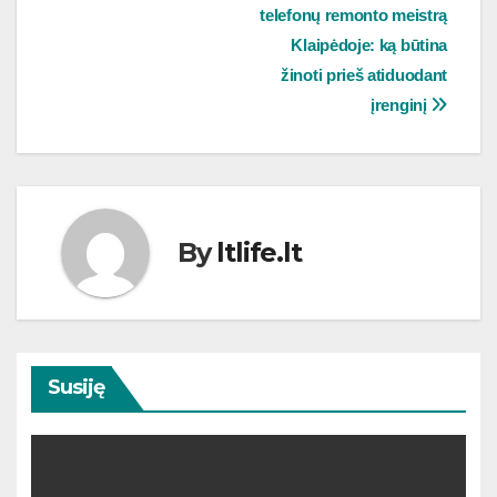
telefonų remonto meistrą
tarp
Klaipėdoje: ką būtina
įrašų
žinoti prieš atiduodant
įrenginį
By
ltlife.lt
Susiję