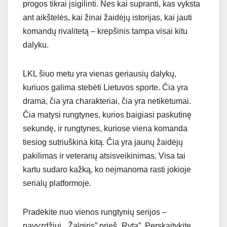
progos tikrai įsigilinti. Nes kai supranti, kas vyksta
ant aikštelės, kai žinai žaidėjų istorijas, kai jauti
komandų rivalitetą – krepšinis tampa visai kitu
dalyku.
LKL šiuo metu yra vienas geriausių dalykų,
kuriuos galima stebėti Lietuvos sporte. Čia yra
drama, čia yra charakteriai, čia yra netikėtumai.
Čia matysi rungtynes, kurios baigiasi paskutinę
sekundę, ir rungtynes, kuriose viena komanda
tiesiog sutriuškina kitą. Čia yra jaunų žaidėjų
pakilimas ir veteranų atsisveikinimas. Visa tai
kartu sudaro kažką, ko neįmanoma rasti jokioje
serialų platformoje.
Pradėkite nuo vienos rungtynių serijos –
pavyzdžiui, „Žalgiris” prieš „Rytą”. Perskaitykite