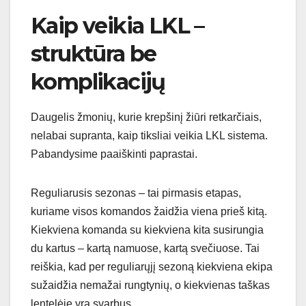
Kaip veikia LKL –
struktūra be
komplikacijų
Daugelis žmonių, kurie krepšinį žiūri retkarčiais,
nelabai supranta, kaip tiksliai veikia LKL sistema.
Pabandysime paaiškinti paprastai.
Reguliarusis sezonas – tai pirmasis etapas,
kuriame visos komandos žaidžia viena prieš kitą.
Kiekviena komanda su kiekviena kita susirungia
du kartus – kartą namuose, kartą svečiuose. Tai
reiškia, kad per reguliarųjį sezoną kiekviena ekipa
sužaidžia nemažai rungtynių, o kiekvienas taškas
lentelėje yra svarbus.