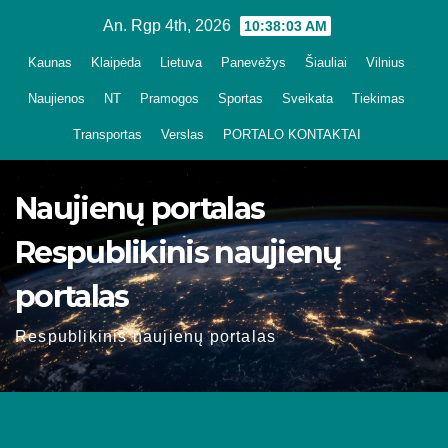
Skip
An. Rgp 4th, 2026
10:38:03 AM
to
Kaunas
Klaipėda
Lietuva
Panevėžys
Šiauliai
Vilnius
content
Naujienos
NT
Pramogos
Sportas
Sveikata
Tiekimas
Transportas
Verslas
PORTALO KONTAKTAI
Naujienų portalas
Respublikinis naujienų
portalas
Respublikinis naujienų portalas