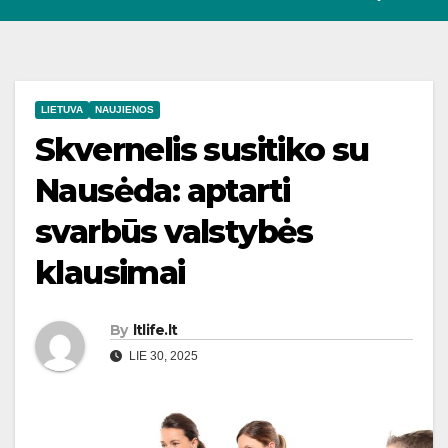
LIETUVA
NAUJIENOS
Skvernelis susitiko su
Nausėda: aptarti
svarbūs valstybės
klausimai
By
ltlife.lt
LIE 30, 2025