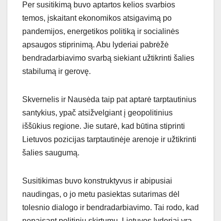
Per susitikimą buvo aptartos kelios svarbios
temos, įskaitant ekonomikos atsigavimą po
pandemijos, energetikos politiką ir socialinės
apsaugos stiprinimą. Abu lyderiai pabrėžė
bendradarbiavimo svarbą siekiant užtikrinti šalies
stabilumą ir gerovę.
Skvernelis ir Nausėda taip pat aptarė tarptautinius
santykius, ypač atsižvelgiant į geopolitinius
iššūkius regione. Jie sutarė, kad būtina stiprinti
Lietuvos pozicijas tarptautinėje arenoje ir užtikrinti
šalies saugumą.
Susitikimas buvo konstruktyvus ir abipusiai
naudingas, o jo metu pasiektas sutarimas dėl
tolesnio dialogo ir bendradarbiavimo. Tai rodo, kad
nepaisant politinių skirtumų, Lietuvos lyderiai yra