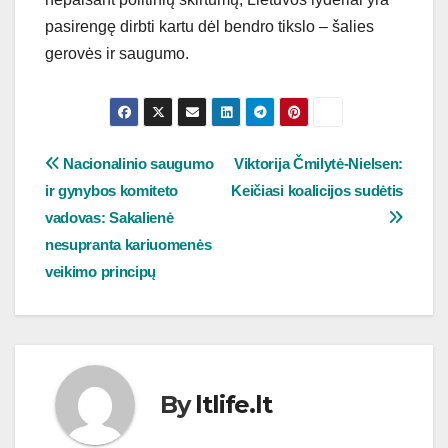
pasirengę dirbti kartu dėl bendro tikslo – šalies
gerovės ir saugumo.
Navigacija
Nacionalinio saugumo
Viktorija Čmilytė-Nielsen:
ir gynybos komiteto
Keičiasi koalicijos sudėtis
tarp
vadovas: Sakalienė
įrašų
nesupranta kariuomenės
veikimo principų
By
ltlife.lt