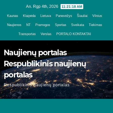
Skip
An. Rgp 4th, 2026
11:21:19 AM
to
Kaunas
Klaipėda
Lietuva
Panevėžys
Šiauliai
Vilnius
content
Naujienos
NT
Pramogos
Sportas
Sveikata
Tiekimas
Transportas
Verslas
PORTALO KONTAKTAI
Naujienų portalas
Respublikinis naujienų
portalas
Respublikinis naujienų portalas