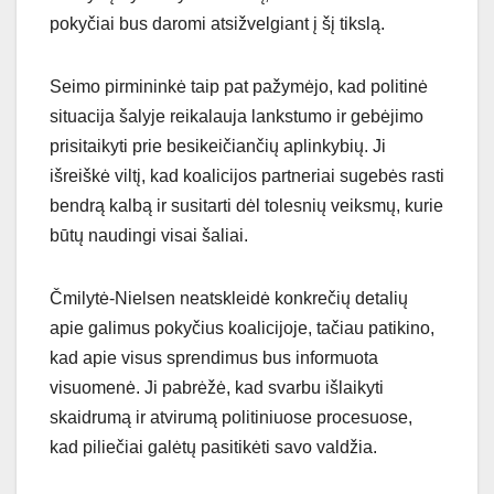
pokyčiai bus daromi atsižvelgiant į šį tikslą.
Seimo pirmininkė taip pat pažymėjo, kad politinė
situacija šalyje reikalauja lankstumo ir gebėjimo
prisitaikyti prie besikeičiančių aplinkybių. Ji
išreiškė viltį, kad koalicijos partneriai sugebės rasti
bendrą kalbą ir susitarti dėl tolesnių veiksmų, kurie
būtų naudingi visai šaliai.
Čmilytė-Nielsen neatskleidė konkrečių detalių
apie galimus pokyčius koalicijoje, tačiau patikino,
kad apie visus sprendimus bus informuota
visuomenė. Ji pabrėžė, kad svarbu išlaikyti
skaidrumą ir atvirumą politiniuose procesuose,
kad piliečiai galėtų pasitikėti savo valdžia.