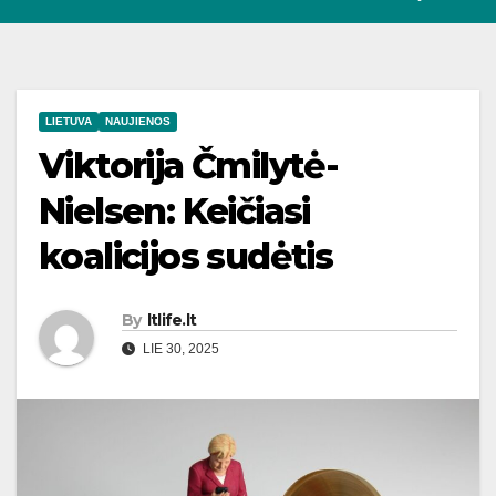
LIETUVA
NAUJIENOS
Viktorija Čmilytė-
Nielsen: Keičiasi
koalicijos sudėtis
By
ltlife.lt
LIE 30, 2025