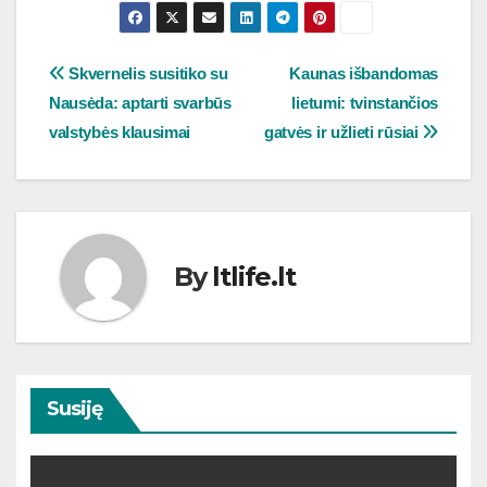
Navigacija
Skvernelis susitiko su
Kaunas išbandomas
Nausėda: aptarti svarbūs
lietumi: tvinstančios
tarp
valstybės klausimai
gatvės ir užlieti rūsiai
įrašų
By
ltlife.lt
Susiję