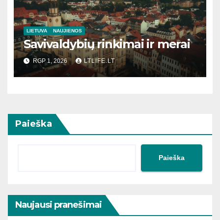
LIETUVA
NAUJIENOS
Savivaldybių rinkimai ir merai
RGP 1, 2026
LTLIFE.LT
Paieška
Paieška
Naujausi pranešimai