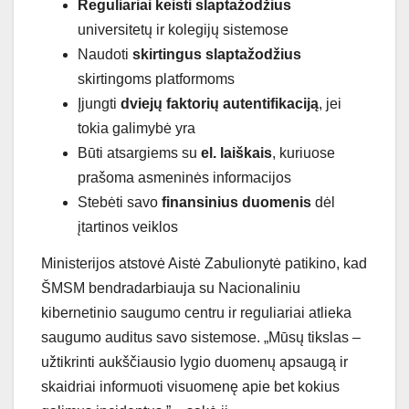
Reguliariai keisti slaptažodžius
universitetų ir kolegijų sistemose
Naudoti
skirtingus slaptažodžius
skirtingoms platformoms
Įjungti
dviejų faktorių autentifikaciją
, jei
tokia galimybė yra
Būti atsargiems su
el. laiškais
, kuriuose
prašoma asmeninės informacijos
Stebėti savo
finansinius duomenis
dėl
įtartinos veiklos
Ministerijos atstovė Aistė Zabulionytė patikino, kad
ŠMSM bendradarbiauja su Nacionaliniu
kibernetinio saugumo centru ir reguliariai atlieka
saugumo auditus savo sistemose. „Mūsų tikslas –
užtikrinti aukščiausio lygio duomenų apsaugą ir
skaidriai informuoti visuomenę apie bet kokius