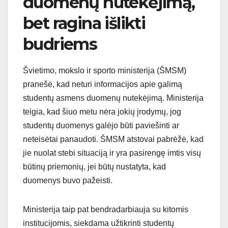
duomenų nutekėjimą,
bet ragina išlikti
budriems
Švietimo, mokslo ir sporto ministerija (ŠMSM)
pranešė, kad neturi informacijos apie galimą
studentų asmens duomenų nutekėjimą. Ministerija
teigia, kad šiuo metu nėra jokių įrodymų, jog
studentų duomenys galėjo būti paviešinti ar
neteisėtai panaudoti. ŠMSM atstovai pabrėžė, kad
jie nuolat stebi situaciją ir yra pasirengę imtis visų
būtinų priemonių, jei būtų nustatyta, kad
duomenys buvo pažeisti.
Ministerija taip pat bendradarbiauja su kitomis
institucijomis, siekdama užtikrinti studentų