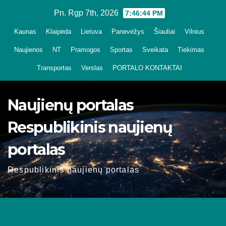
Skip
Pn. Rgp 7th, 2026
7:46:45 PM
to
Kaunas
Klaipėda
Lietuva
Panevėžys
Šiauliai
Vilnius
content
Naujienos
NT
Pramogos
Sportas
Sveikata
Tiekimas
Transportas
Verslas
PORTALO KONTAKTAI
Naujienų portalas
Respublikinis naujienų
portalas
Respublikinis naujienų portalas