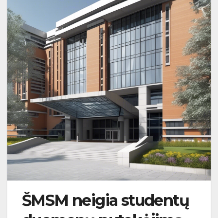
ŠMSM neigia studentų