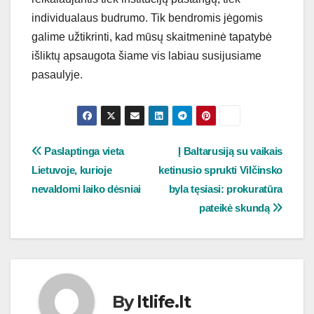
individualaus budrumo. Tik bendromis jėgomis
galime užtikrinti, kad mūsų skaitmeninė tapatybė
išliktų apsaugota šiame vis labiau susijusiame
pasaulyje.
Navigacija
Paslaptinga vieta
Į Baltarusiją su vaikais
Lietuvoje, kurioje
ketinusio sprukti Vilčinsko
tarp
nevaldomi laiko dėsniai
byla tęsiasi: prokuratūra
įrašų
pateikė skundą
By
ltlife.lt