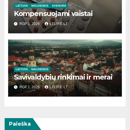
LIETUVA
NAUJIENOS
SVEIKATA
Kompensuojami vaistai
RGP 1, 2026
LTLIFE.LT
LIETUVA
NAUJIENOS
Savivaldybių rinkimai ir merai
RGP 1, 2026
LTLIFE.LT
Paieška