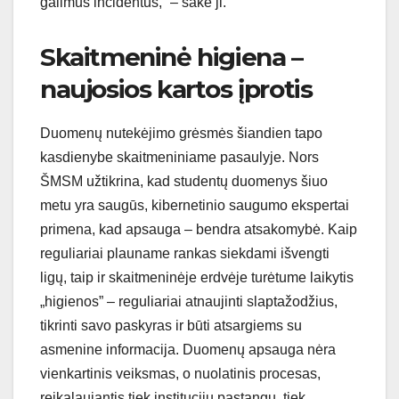
galimus incidentus,” – sakė ji.
Skaitmeninė higiena –
naujosios kartos įprotis
Duomenų nutekėjimo grėsmės šiandien tapo
kasdienybe skaitmeniniame pasaulyje. Nors
ŠMSM užtikrina, kad studentų duomenys šiuo
metu yra saugūs, kibernetinio saugumo ekspertai
primena, kad apsauga – bendra atsakomybė. Kaip
reguliariai plauname rankas siekdami išvengti
ligų, taip ir skaitmeninėje erdvėje turėtume laikytis
„higienos” – reguliariai atnaujinti slaptažodžius,
tikrinti savo paskyras ir būti atsargiems su
asmenine informacija. Duomenų apsauga nėra
vienkartinis veiksmas, o nuolatinis procesas,
reikalaujantis tiek institucijų pastangų, tiek