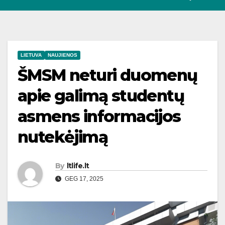
LIETUVA
NAUJIENOS
ŠMSM neturi duomenų
apie galimą studentų
asmens informacijos
nutekėjimą
By
ltlife.lt
GEG 17, 2025