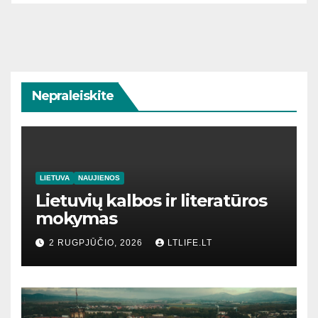
Nepraleiskite
LIETUVA
NAUJIENOS
Lietuvių kalbos ir literatūros
mokymas
2 RUGPJŪČIO, 2026
LTLIFE.LT