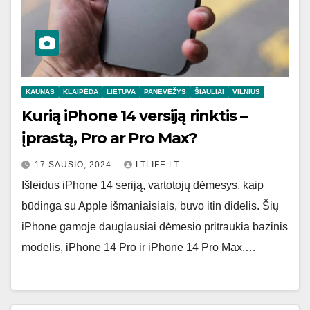
KAUNAS
KLAIPĖDA
LIETUVA
PANEVĖŽYS
ŠIAULIAI
VILNIUS
Kurią iPhone 14 versiją rinktis –
įprastą, Pro ar Pro Max?
17 SAUSIO, 2024
LTLIFE.LT
Išleidus iPhone 14 seriją, vartotojų dėmesys, kaip
būdinga su Apple išmaniaisiais, buvo itin didelis. Šių
iPhone gamoje daugiausiai dėmesio pritraukia bazinis
modelis, iPhone 14 Pro ir iPhone 14 Pro Max.…