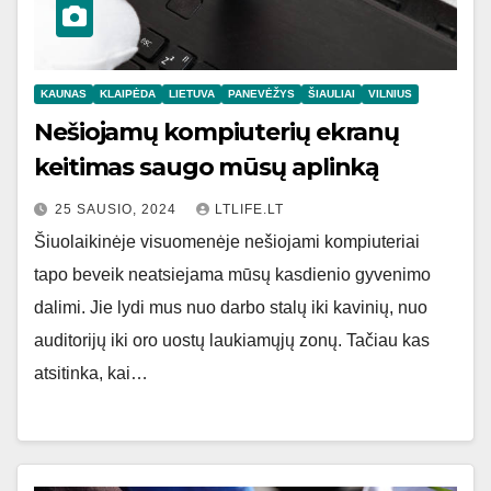
KAUNAS
KLAIPĖDA
LIETUVA
PANEVĖŽYS
ŠIAULIAI
VILNIUS
Nešiojamų kompiuterių ekranų
keitimas saugo mūsų aplinką
25 SAUSIO, 2024
LTLIFE.LT
Šiuolaikinėje visuomenėje nešiojami kompiuteriai
tapo beveik neatsiejama mūsų kasdienio gyvenimo
dalimi. Jie lydi mus nuo darbo stalų iki kavinių, nuo
auditorijų iki oro uostų laukiamųjų zonų. Tačiau kas
atsitinka, kai…