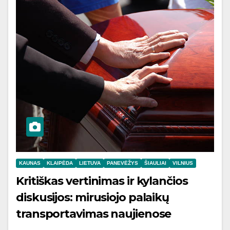
KAUNAS
KLAIPĖDA
LIETUVA
PANEVĖŽYS
ŠIAULIAI
VILNIUS
Kritiškas vertinimas ir kylančios
diskusijos: mirusiojo palaikų
transportavimas naujienose