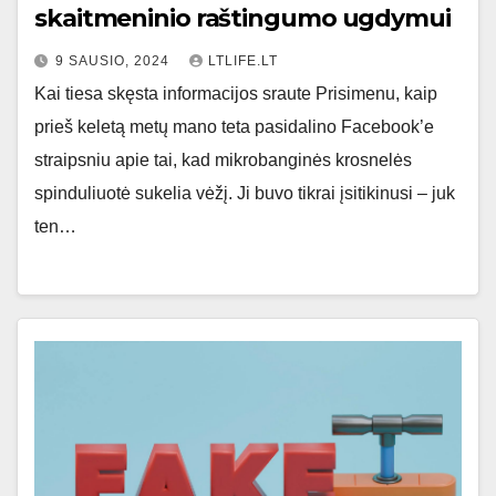
skaitmeninio raštingumo ugdymui
9 SAUSIO, 2024
LTLIFE.LT
Kai tiesa skęsta informacijos sraute Prisimenu, kaip
prieš keletą metų mano teta pasidalino Facebook’e
straipsniu apie tai, kad mikrobanginės krosnelės
spinduliuotė sukelia vėžį. Ji buvo tikrai įsitikinusi – juk
ten…