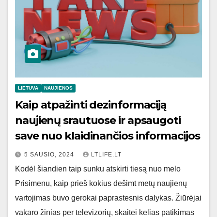
LIETUVA
NAUJIENOS
Kaip atpažinti dezinformaciją
naujienų srautuose ir apsaugoti
save nuo klaidinančios informacijos
5 SAUSIO, 2024
LTLIFE.LT
Kodėl šiandien taip sunku atskirti tiesą nuo melo
Prisimenu, kaip prieš kokius dešimt metų naujienų
vartojimas buvo gerokai paprastesnis dalykas. Žiūrėjai
vakaro žinias per televizorių, skaitei kelias patikimas