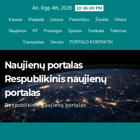
Skip
An. Rgp 4th, 2026
10:46:50 PM
to
Kaunas
Klaipėda
Lietuva
Panevėžys
Šiauliai
Vilnius
content
Naujienos
NT
Pramogos
Sportas
Sveikata
Tiekimas
Transportas
Verslas
PORTALO KONTAKTAI
Naujienų portalas
Respublikinis naujienų
portalas
Respublikinis naujienų portalas