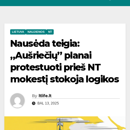
LIETUVA
NAUJIENOS
NT
Nausėda teigia:
„Aušriečių” planai
protestuoti prieš NT
mokestį stokoja logikos
By
ltlife.lt
BAL 13, 2025