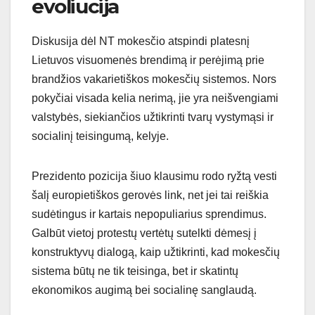
evoliucija
Diskusija dėl NT mokesčio atspindi platesnį
Lietuvos visuomenės brendimą ir perėjimą prie
brandžios vakarietiškos mokesčių sistemos. Nors
pokyčiai visada kelia nerimą, jie yra neišvengiami
valstybės, siekiančios užtikrinti tvarų vystymąsi ir
socialinį teisingumą, kelyje.
Prezidento pozicija šiuo klausimu rodo ryžtą vesti
šalį europietiškos gerovės link, net jei tai reiškia
sudėtingus ir kartais nepopuliarius sprendimus.
Galbūt vietoj protestų vertėtų sutelkti dėmesį į
konstruktyvų dialogą, kaip užtikrinti, kad mokesčių
sistema būtų ne tik teisinga, bet ir skatintų
ekonomikos augimą bei socialinę sanglaudą.