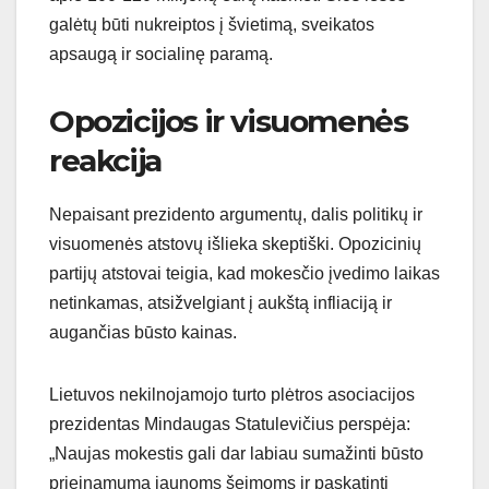
galėtų būti nukreiptos į švietimą, sveikatos
apsaugą ir socialinę paramą.
Opozicijos ir visuomenės
reakcija
Nepaisant prezidento argumentų, dalis politikų ir
visuomenės atstovų išlieka skeptiški. Opozicinių
partijų atstovai teigia, kad mokesčio įvedimo laikas
netinkamas, atsižvelgiant į aukštą infliaciją ir
augančias būsto kainas.
Lietuvos nekilnojamojo turto plėtros asociacijos
prezidentas Mindaugas Statulevičius perspėja:
„Naujas mokestis gali dar labiau sumažinti būsto
prieinamumą jaunoms šeimoms ir paskatinti