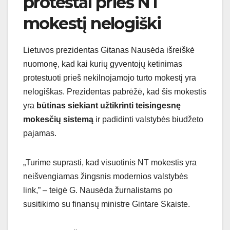
protestai prieš NT
mokestį nelogiški
Lietuvos prezidentas Gitanas Nausėda išreiškė
nuomonę, kad kai kurių gyventojų ketinimas
protestuoti prieš nekilnojamojo turto mokestį yra
nelogiškas. Prezidentas pabrėžė, kad šis mokestis
yra
būtinas siekiant užtikrinti teisingesnę
mokesčių sistemą
ir padidinti valstybės biudžeto
pajamas.
„Turime suprasti, kad visuotinis NT mokestis yra
neišvengiamas žingsnis modernios valstybės
link,” – teigė G. Nausėda žurnalistams po
susitikimo su finansų ministre Gintare Skaiste.