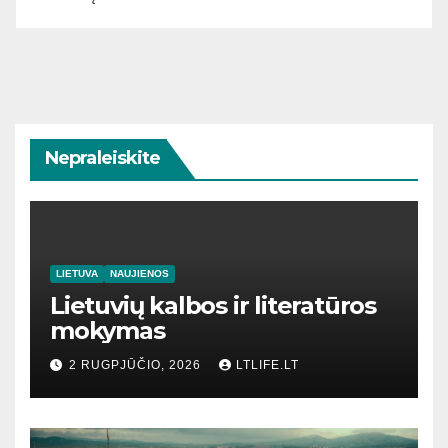
Nepraleiskite
LIETUVA
NAUJIENOS
Lietuvių kalbos ir literatūros
mokymas
2 RUGPJŪČIO, 2026
LTLIFE.LT