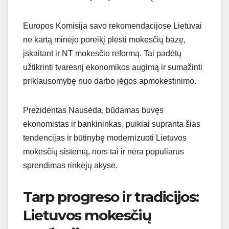
Europos Komisija savo rekomendacijose Lietuvai
ne kartą minėjo poreikį plėsti mokesčių bazę,
įskaitant ir NT mokesčio reformą. Tai padėtų
užtikrinti tvaresnį ekonomikos augimą ir sumažinti
priklausomybę nuo darbo jėgos apmokestinimo.
Prezidentas Nausėda, būdamas buvęs
ekonomistas ir bankininkas, puikiai supranta šias
tendencijas ir būtinybę modernizuoti Lietuvos
mokesčių sistemą, nors tai ir nėra populiarus
sprendimas rinkėjų akyse.
Tarp progreso ir tradicijos:
Lietuvos mokesčių