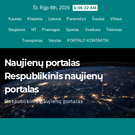
Skip
Št. Rgp 8th, 2026
6:06:23 AM
to
Kaunas
Klaipėda
Lietuva
Panevėžys
Šiauliai
Vilnius
content
Naujienos
NT
Pramogos
Sportas
Sveikata
Tiekimas
Transportas
Verslas
PORTALO KONTAKTAI
Naujienų portalas
Respublikinis naujienų
portalas
Respublikinis naujienų portalas