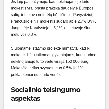
Jis taip pat pažymėjo, kad nekilnojamojo turto
mokestis yra įprasta praktika daugelyje Europos
šalių, ir Lietuva neturėtų būti išimtis. Pavyzdžiui,
Prancūzijoje NT mokestis sudaro apie 2,7% BVP,
Jungtinėje Karalystėje – 3,1%, o Lietuvoje šiuo
metu vos 0,3%.
Siūlomame įstatymo projekte numatyta, kad NT
mokestis būtų taikomas gyventojams, kurių turimo
nekilnojamojo turto vertė viršija 150 000 eurų.
Mokesčio tarifas svyruotų nuo 0,5% iki 1%,
priklausomai nuo turto vertės.
Socialinio teisingumo
aspektas