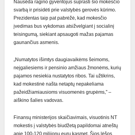
Nausėda ragino gyventojus suprasti šio mokesčio
svarbą ir prisidėti prie valstybės gerovės kūrimo.
Prezidentas taip pat pabrėžė, kad mokesčio
įvedimas bus vykdomas atsižvelgiant į socialinį
teisingumą, siekiant apsaugoti mažas pajamas
gaunančius asmenis.
„Numatytos išimtys daugiavaikėms šeimoms,
neįgaliesiems ir pensinio amžiaus žmonėms, kurių
pajamos nesiekia nustatytos ribos. Tai užtikrins,
kad mokestinė našta netaptų nepakeliama
pažeidžiamiausioms visuomenės grupėms,” –
aiškino šalies vadovas.
Finansų ministerijos skaičiavimais, visuotinis NT
mokestis į valstybės biudžetą papildomai atneštų
apie 100-120 milijonų eurų kasmet. Šios lėšos