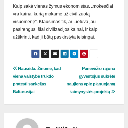
Kaip sakė vienas žymus ekonomistas, „mokesčiai
yra kaina, kurią mokame už civilizuotą
visuomenę”. Klausimas tik, ar Lietuva jau
pasirengusi šiai civilizacijos kainai, ir kaip
užtikrinti, kad ji būtų paskirstyta teisingai.
Navigacija
Nausėda: Žinome, kad
Panevėžio rajono
viena valstybė trukdo
gyventojus sukrėtė
tarp
pratęsti sankcijas
naujiena apie planuojamą
įrašų
Baltarusijai
kaimynystės projektą