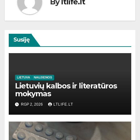
By
ltlife.lt
Susiję
LIETUVA
NAUJIENOS
Lietuvių kalbos ir literatūros
mokymas
RGP 2, 2026
LTLIFE.LT