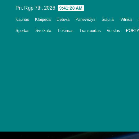
Skip
Pn. Rgp 7th, 2026
9:41:29 AM
to
Kaunas
Klaipėda
Lietuva
Panevėžys
Šiauliai
Vilnius
content
Sportas
Sveikata
Tiekimas
Transportas
Verslas
PORTA