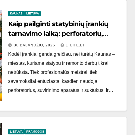
KAUNAS
LIETUVA
Kaip pailginti statybinių įrankių
tarnavimo laiką: perforatorių,
suvirinimo aparatų ir suktukų
30 BALANDŽIO, 2026
LTLIFE.LT
priežiūros bei remonto patarimai
Kodėl įrankiai genda greičiau, nei turėtų Kaunas –
Kauno meistrams
miestas, kuriame statybų ir remonto darbų tikrai
netrūksta. Tiek profesionalūs meistrai, tiek
savamoksliai entuziastai kasdien naudoja
perforatorius, suvirinimo aparatus ir suktukus. Ir…
LIETUVA
PRAMOGOS