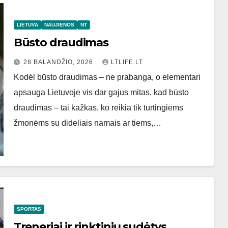
LIETUVA
NAUJIENOS
NT
Būsto draudimas
28 BALANDŽIO, 2026
LTLIFE.LT
Kodėl būsto draudimas – ne prabanga, o elementari
apsauga Lietuvoje vis dar gajus mitas, kad būsto
draudimas – tai kažkas, ko reikia tik turtingiems
žmonėms su dideliais namais ar tiems,…
SPORTAS
Treneriai ir rinktinių sudėtys