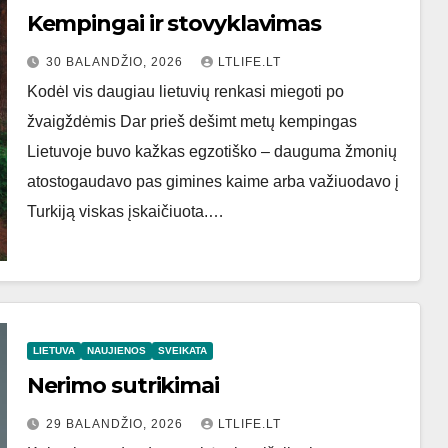
Kempingai ir stovyklavimas
30 BALANDŽIO, 2026
LTLIFE.LT
Kodėl vis daugiau lietuvių renkasi miegoti po
žvaigždėmis Dar prieš dešimt metų kempingas
Lietuvoje buvo kažkas egzotiško – dauguma žmonių
atostogaudavo pas gimines kaime arba važiuodavo į
Turkiją viskas įskaičiuota.…
LIETUVA
NAUJIENOS
SVEIKATA
Nerimo sutrikimai
29 BALANDŽIO, 2026
LTLIFE.LT