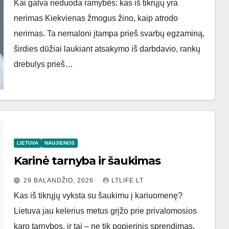
Kai galva neduoda ramybės: kas iš tikrųjų yra
nerimas Kiekvienas žmogus žino, kaip atrodo
nerimas. Ta nemaloni įtampa prieš svarbų egzaminą,
širdies dūžiai laukiant atsakymo iš darbdavio, rankų
drebulys prieš…
LIETUVA
NAUJIENOS
Karinė tarnyba ir šaukimas
29 BALANDŽIO, 2026
LTLIFE.LT
Kas iš tikrųjų vyksta su šaukimu į kariuomenę?
Lietuva jau kelerius metus grįžo prie privalomosios
karo tarnybos, ir tai – ne tik popierinis sprendimas.