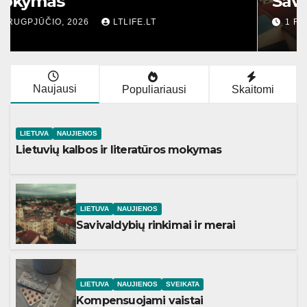
mokymas
2 RUGPJŪČIO, 2026
LTLIFE.LT
Naujausi
Populiariausi
Skaitomi
LIETUVA
NAUJIENOS
Lietuvių kalbos ir literatūros mokymas
LIETUVA
NAUJIENOS
Savivaldybių rinkimai ir merai
LIETUVA
NAUJIENOS
SVEIKATA
Kompensuojami vaistai