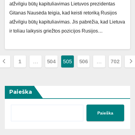
atžvilgiu būtų kapituliavimas Lietuvos prezidentas
Gitanas Nausėda teigia, kad keisti retoriką Rusijos
atžvilgiu būtų kapituliavimas. Jis pabrėžia, kad Lietuva
ir toliau laikysis griežtos pozicijos Rusijos…
Įrašų
1
…
504
505
506
…
702
puslapiavimas
Paieška
Paieška