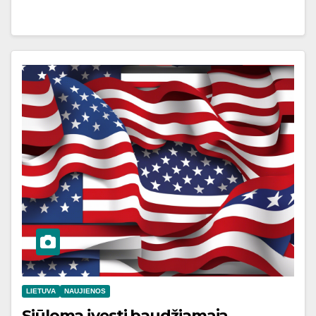
LIETUVA
NAUJIENOS
Siūloma įvesti baudžiamąją