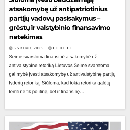
atsakomybę už antipatriotinius
partijų vadovų pasisakymus –
grėstų ir valstybinio finansavimo
netekimas
25 KOVO, 2025
LTLIFE.LT
Seime svarstoma finansinė atsakomybė už
antivalstybinę retoriką Lietuvos Seime svarstoma
galimybė įvesti atsakomybę už antivalstybinę partijų
lyderių retoriką. Siūloma, kad tokia retorika galėtų
lemti ne tik politinę, bet ir finansinę…