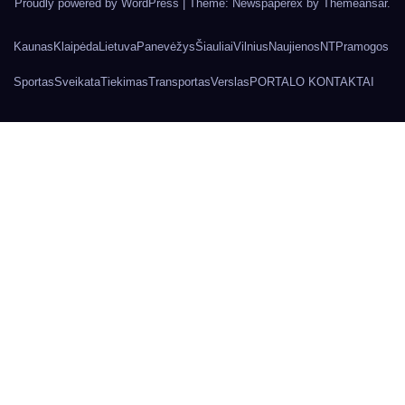
Proudly powered by WordPress
|
Theme: Newspaperex by
Themeansar
.
Kaunas
Klaipėda
Lietuva
Panevėžys
Šiauliai
Vilnius
Naujienos
NT
Pramogos
Sportas
Sveikata
Tiekimas
Transportas
Verslas
PORTALO KONTAKTAI