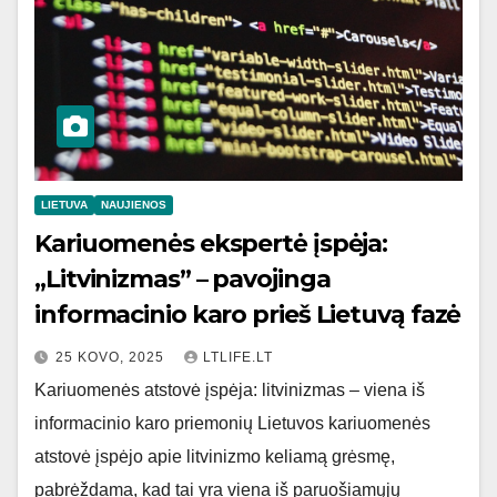
LIETUVA
NAUJIENOS
Kariuomenės ekspertė įspėja:
„Litvinizmas” – pavojinga
informacinio karo prieš Lietuvą fazė
25 KOVO, 2025
LTLIFE.LT
Kariuomenės atstovė įspėja: litvinizmas – viena iš
informacinio karo priemonių Lietuvos kariuomenės
atstovė įspėjo apie litvinizmo keliamą grėsmę,
pabrėždama, kad tai yra viena iš paruošiamųjų