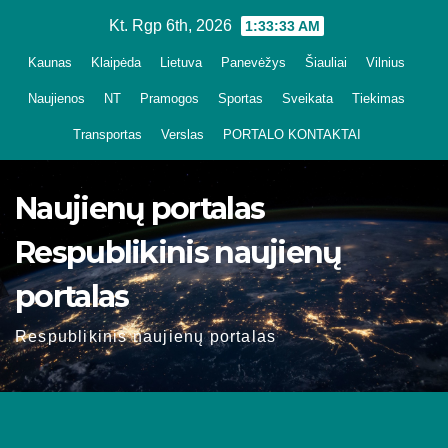
Skip
Kt. Rgp 6th, 2026
1:33:35 AM
to
Kaunas
Klaipėda
Lietuva
Panevėžys
Šiauliai
Vilnius
content
Naujienos
NT
Pramogos
Sportas
Sveikata
Tiekimas
Transportas
Verslas
PORTALO KONTAKTAI
Naujienų portalas
Respublikinis naujienų
portalas
Respublikinis naujienų portalas