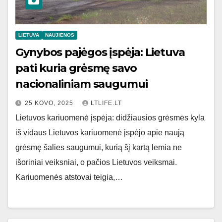
LIETUVA
NAUJIENOS
Gynybos pajėgos įspėja: Lietuva
pati kuria grėsmę savo
nacionaliniam saugumui
25 KOVO, 2025
LTLIFE.LT
Lietuvos kariuomenė įspėja: didžiausios grėsmės kyla
iš vidaus Lietuvos kariuomenė įspėjo apie naują
grėsmę šalies saugumui, kurią šį kartą lemia ne
išoriniai veiksniai, o pačios Lietuvos veiksmai.
Kariuomenės atstovai teigia,…