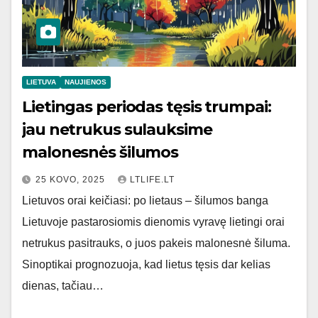
LIETUVA
NAUJIENOS
Lietingas periodas tęsis trumpai:
jau netrukus sulauksime
malonesnės šilumos
25 KOVO, 2025
LTLIFE.LT
Lietuvos orai keičiasi: po lietaus – šilumos banga
Lietuvoje pastarosiomis dienomis vyravę lietingi orai
netrukus pasitrauks, o juos pakeis malonesnė šiluma.
Sinoptikai prognozuoja, kad lietus tęsis dar kelias
dienas, tačiau…