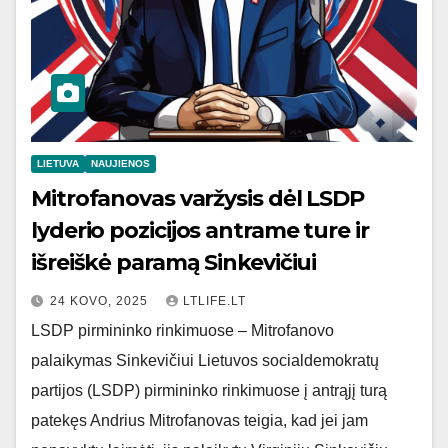
LIETUVA
NAUJIENOS
Mitrofanovas varžysis dėl LSDP
lyderio pozicijos antrame ture ir
išreiškė paramą Sinkevičiui
24 KOVO, 2025
LTLIFE.LT
LSDP pirmininko rinkimuose – Mitrofanovo
palaikymas Sinkevičiui Lietuvos socialdemokratų
partijos (LSDP) pirmininko rinkimuose į antrąjį turą
patekęs Andrius Mitrofanovas teigia, kad jei jam