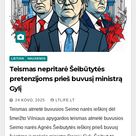
LIETUVA
NAUJIENOS
Teismas nepritarė Šeibūtytės
pretenzijoms prieš buvusį ministrą
Gylį
24 KOVO, 2025
LTLIFE.LT
Teismas atmetė buvusios Seimo narės ieškinį dėl
šmeižto Vilniaus apygardos teismas atmetė buvusios
Seimo narės Agnės Šeibutytės ieškinį prieš buvusį