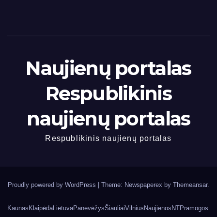
Naujienų portalas
Respublikinis
naujienų portalas
Respublikinis naujienų portalas
Proudly powered by WordPress
|
Theme: Newspaperex by
Themeansar
.
Kaunas
Klaipėda
Lietuva
Panevėžys
Šiauliai
Vilnius
Naujienos
NT
Pramogos