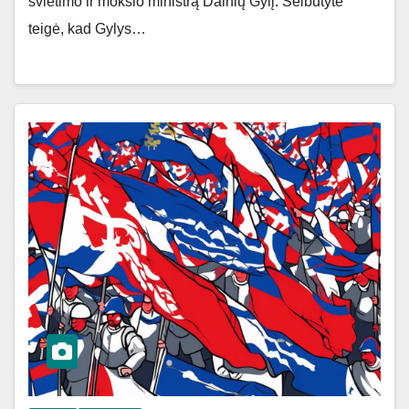
švietimo ir mokslo ministrą Dainių Gylį. Šeibutytė
teigė, kad Gylys…