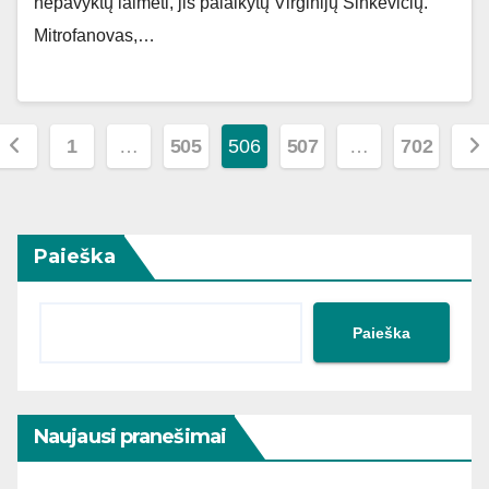
nepavyktų laimėti, jis palaikytų Virginijų Sinkevičių.
Mitrofanovas,…
Įrašų
1
…
505
506
507
…
702
puslapiavimas
Paieška
Paieška
Naujausi pranešimai