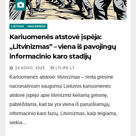
LIETUVA
NAUJIENOS
Kariuomenės atstovė įspėja:
„Litvinizmas” – viena iš pavojingų
informacinio karo stadijų
24 KOVO, 2025
LTLIFE.LT
Kariuomenės atstovė: litvinizmas – rimta grėsmė
nacionaliniam saugumui Lietuvos kariuomenės
atstovė įspėjo apie litvinizmo keliamą grėsmę,
pabrėždama, kad tai yra viena iš paruošiamųjų
informacinio karo fazių. Litvinizmas, kaip teigiama,
siekia…