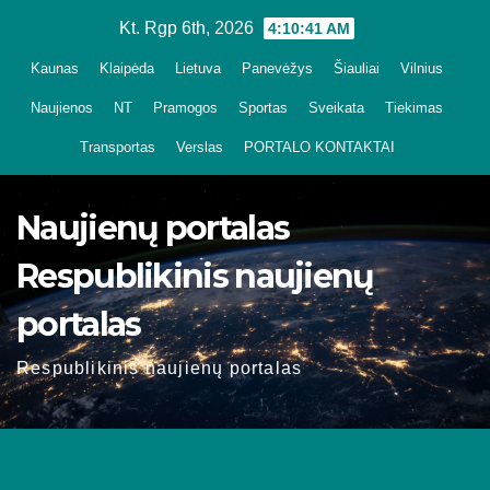
Skip
Kt. Rgp 6th, 2026
4:10:43 AM
to
Kaunas
Klaipėda
Lietuva
Panevėžys
Šiauliai
Vilnius
content
Naujienos
NT
Pramogos
Sportas
Sveikata
Tiekimas
Transportas
Verslas
PORTALO KONTAKTAI
Naujienų portalas
Respublikinis naujienų
portalas
Respublikinis naujienų portalas