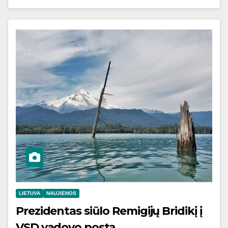
LIETUVA
NAUJIENOS
Prezidentas siūlo Remigijų Bridikį į
VSD vadovo postą