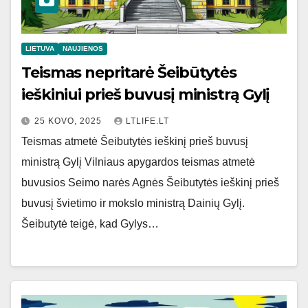
LIETUVA
NAUJIENOS
Teismas nepritarė Šeibūtytės
ieškiniui prieš buvusį ministrą Gylį
25 KOVO, 2025
LTLIFE.LT
Teismas atmetė Šeibutytės ieškinį prieš buvusį
ministrą Gylį Vilniaus apygardos teismas atmetė
buvusios Seimo narės Agnės Šeibutytės ieškinį prieš
buvusį švietimo ir mokslo ministrą Dainių Gylį.
Šeibutytė teigė, kad Gylys…