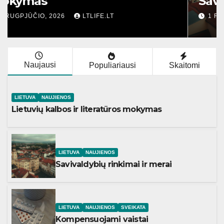
mokymas
2 RUGPJŪČIO, 2026
LTLIFE.LT
Naujausi
Populiariausi
Skaitomi
LIETUVA
NAUJIENOS
Lietuvių kalbos ir literatūros mokymas
LIETUVA
NAUJIENOS
Savivaldybių rinkimai ir merai
LIETUVA
NAUJIENOS
SVEIKATA
Kompensuojami vaistai