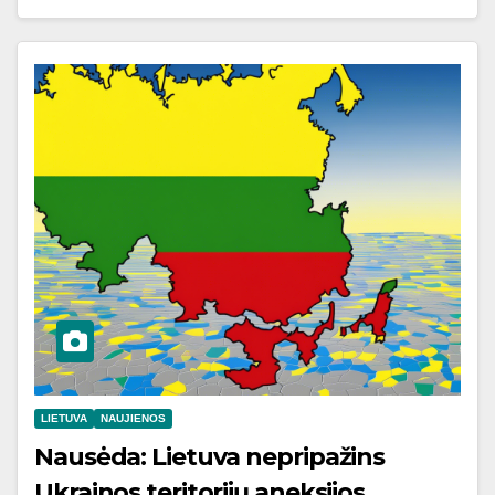
LIETUVA
NAUJIENOS
Nausėda: Lietuva nepripažins
Ukrainos teritorijų aneksijos